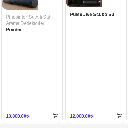
PulseDive Scuba Su
Pinpointer
,
Su Altı Sahil
Altı Metal Dedektörü
Arama Dedektörleri
Pointer
10.800,00
₺
12.000,00
₺