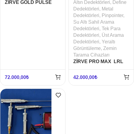
Altın Dedektörleri
,
Define
ZİRVE GOLD PULSE
Dedektörleri
,
Metal
DEDEKTÖR
Dedektörleri
,
Pinpointer
,
Su Altı Sahil Arama
Dedektörleri
,
Tek Para
Dedektörleri
,
Üst Arama
Dedektörleri
,
Yeraltı
Görüntüleme
,
Zemin
Tarama Cihazları
ZİRVE PRO MAX LRL
LONG RANGE
72.000,00
₺
42.000,00
₺