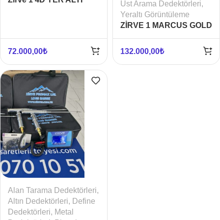
Üst Arama Dedektörleri
,
TARAMA
Yeraltı Görüntüleme
GÖRÜNTÜLEME ALTIN
ZİRVE 1 MARCUS GOLD
CİHAZI
YER ALTI
GÖRÜNTÜLEME CİHAZI
72.000,00
₺
132.000,00
₺
5D
Alan Tarama Dedektörleri
,
Altın Dedektörleri
,
Define
Dedektörleri
,
Metal