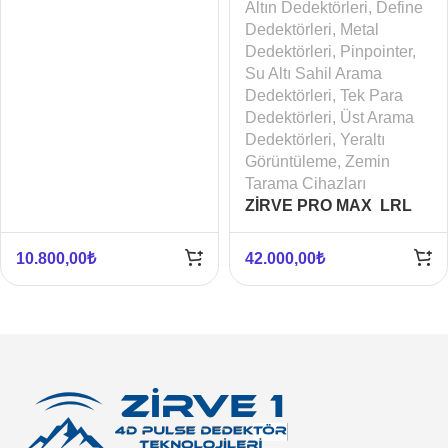
Altın Dedektörleri
,
Define
Dedektörleri
,
Metal
Dedektörleri
,
Pinpointer
,
Su Altı Sahil Arama
Dedektörleri
,
Tek Para
Dedektörleri
,
Üst Arama
Dedektörleri
,
Yeraltı
Görüntüleme
,
Zemin
Tarama Cihazları
ZİRVE PRO MAX LRL
LONG RANGE
10.800,00
₺
42.000,00
₺