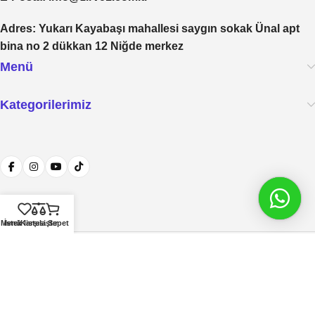
Adres
: Yukarı Kayabaşı mahallesi saygın sokak Ünal apt
bina no 2 dükkan 12 Niğde merkez
Menü
Kategorilerimiz
Menü
İstek listesi
Karşılaştır
Sepet
Telif Hakkı © 2026 Web Tasarım:
1007 Medya