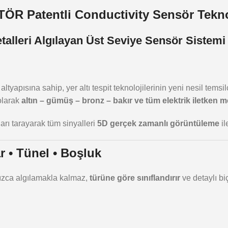
ÖR Patentli Conductivity Sensör Tekno
talleri Algılayan Üst Seviye Sensör Sistemi
ısına sahip, yer altı tespit teknolojilerinin yeni nesil temsilc
olarak
altın – gümüş – bronz – bakır ve tüm elektrik iletken me
arı tarayarak tüm sinyalleri
5D gerçek zamanlı görüntüleme
il
r • Tünel • Boşluk
ızca algılamakla kalmaz,
türüne göre sınıflandırır
ve detaylı biç