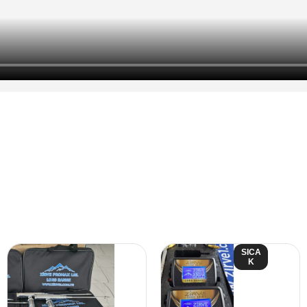
SICA
K