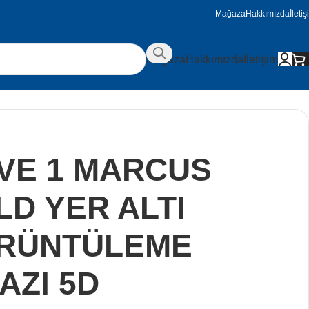
Mağaza
Hakkımızda
İleti
Mağaza
Hakkımızda
İletişim
RVE 1 MARCUS
D YER ALTI
RÜNTÜLEME
AZI 5D