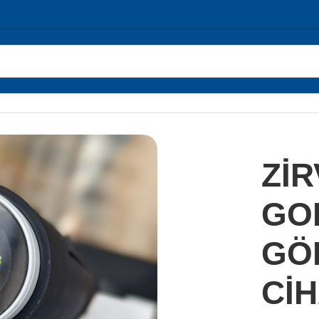
ER ALTI GÖRÜNTÜLEME CİHAZI 5D
Zİ
GOL
GÖ
CİH