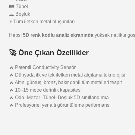
🛤️ Tünel
🕳️ Boşluk
⚡ Tüm iletken metal oluşumları
Hepsi
5D renk kodlu analiz ekranında
yüksek netlikte göste
🚀
Öne Çıkan Özellikler
🔥 Patentli Conductivity Sensör
🔥 Dünyada ilk ve tek iletken metal algılama teknolojisi
🔥 Altın, gümüş, bronz, bakır dahil tüm metalleri tespit
🔥 10–15 metre derinlik kapasitesi
🔥 Oda–Mezar–Tünel–Boşluk 5D sınıflandırma
🔥 Profesyonel yer altı görüntüleme performansı