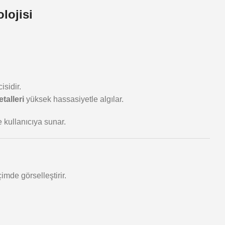
lojisi
isidir.
talleri
yüksek hassasiyetle algılar.
e kullanıcıya sunar.
imde görselleştirir.