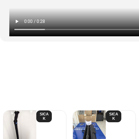
SICA
SICA
K
K