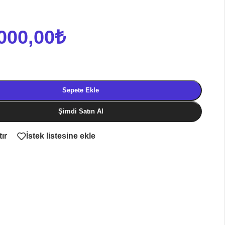
000,00
₺
Sepete Ekle
Şimdi Satın Al
tır
İstek listesine ekle