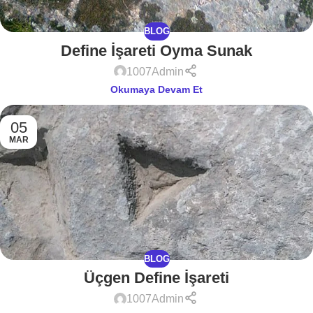
BLOG
Define İşareti Oyma Sunak
1007Admin
Okumaya Devam Et
05
MAR
BLOG
Üçgen Define İşareti
1007Admin