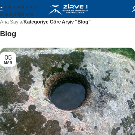
Navigasyona atla
Ana içeriğe atla
Ana Sayfa
/
Kategoriye Göre Arşiv “Blog”
Blog
05
MAR