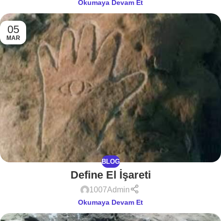
Okumaya Devam Et
05
MAR
BLOG
Define El İşareti
1007Admin
Okumaya Devam Et