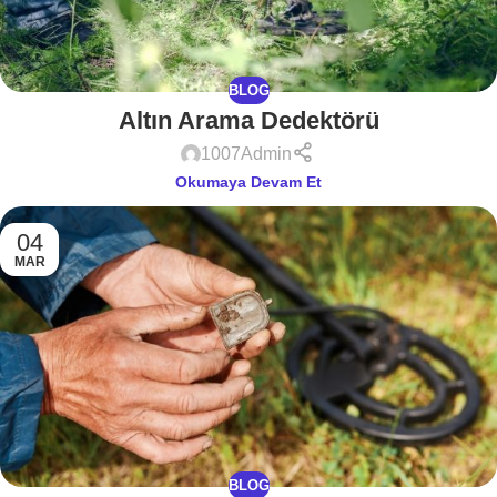
BLOG
Altın Arama Dedektörü
1007Admin
Okumaya Devam Et
04
MAR
BLOG