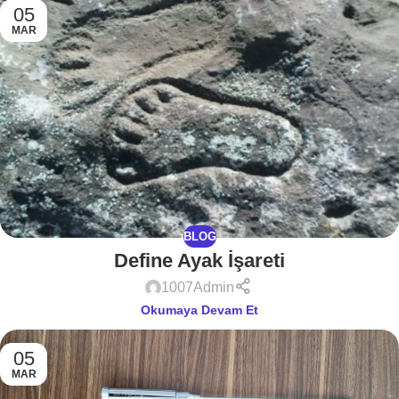
05
MAR
BLOG
Define Ayak İşareti
1007Admin
Okumaya Devam Et
05
MAR