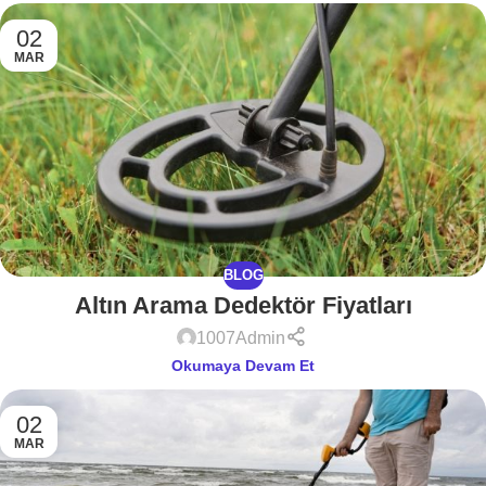
02
MAR
BLOG
Altın Arama Dedektör Fiyatları
1007Admin
Okumaya Devam Et
02
MAR